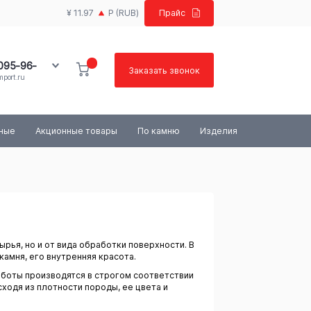
¥ 11.97
Р
(RUB)
Прайс
 095-96-
Заказать звонок
port.ru
100-03-84
ьные
Акционные товары
По камню
Изделия
ырья, но и от вида обработки поверхности. В
амня, его внутренняя красота.
боты производятся в строгом соответствии
ходя из плотности породы, ее цвета и