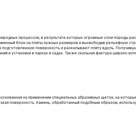
я природных процессов, в результате которых огромные слои породы р
каменный блок на плиты нужных размеров и высвободив рельефную ст
в подготовленную поверхность и раскалывают плиту вдоль. Получивш
ний и установки в парках и садах. Также скальная фактура широко исп
, основанная на применении специальных абразивных щеток, на котор
льзкая поверхность. Камень, обработанный подобным образом, исполь