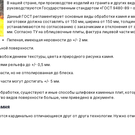
В нашей стране, при производстве изделий из гранита и других ви
руководствуются Государственным стандартом «ГОСТ 9480-89 – о
Данный ГОСТ регламентирует основные виды обработки камня и ми
заготовки должна составлять от 150 мм, ширина от 150 мм, толщи
устанавливаются по согласованию с заказчиками и отклонения от 
мм. Согласно ТУ на облицовочные плиты, фактура лицевой части м
Пиленая, имеющая неровности до +/- 2 мм.
ьной поверхности.
вобождением текстуры, цвета и природного рисунка камня.
ми рельефа до +/- 0,5 мм.
асти, но не отполированная до блеска.
асти могут достигать +/- 5 мм.
бработки, существуют и иные способы шлифовки каменных плит, кото
тво видов поверхности больше, чем приведено в документе.
амня
тся кардинально отличающиеся друг от друга технологии. Нужно отм