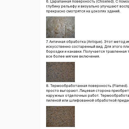
6. Царапанная поверхность (Chiseled). С по
глубину рельефу и визуально улучшают воспр
прекрасно смотрятся на цоколях зданий.
7. Античная обработка (Antique). Этот мето
искусственно состаренный вид. Для этого пл
бороздки и канавки. Получается травленная
все более мягкие включения.
8. Термообработанная поверхность (Flamed)
просто выгорают. Лицевая сторона приобрет
наружных отделочных работ. Термообработан
пиленой или шлифованной обработкой придае