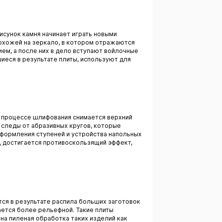
рисунок камня начинает играть новыми
похожей на зеркало, в котором отражаются
м, а после них в дело вступают войлочные
иеся в результате плиты, используют для
в процессе шлифования снимается верхний
е следы от абразивных кругов, которые
оформления ступеней и устройства напольных
и, достигается противоскользящий эффект,
тся в результате распила больших заготовок
чается более рельефной. Такие плиты
на пиленая обработка таких изделий как