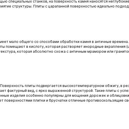
мощью специальных станков, на поверхность камня наносятся неглубок
иятие структуры. Плиты с царапанной поверхностью идеально подходя
д имеет мало общего со способами обработки камня в античные времена
иты помещают в кислоту, которая растворяет инородные вкрапления (ш
 текстура, которая абсолютно схожа с античным мрамором или гранит
. Поверхность плиты подвергается высокотемпературном обжигу, в ре
ает фактурный вид, с ярко выраженной структурой. Такие плиты с ус
ные изделия особенно популярны для мощения дорожек и облицовки в
т поверхностями плитки и брусчатки отличные противоскользящие св