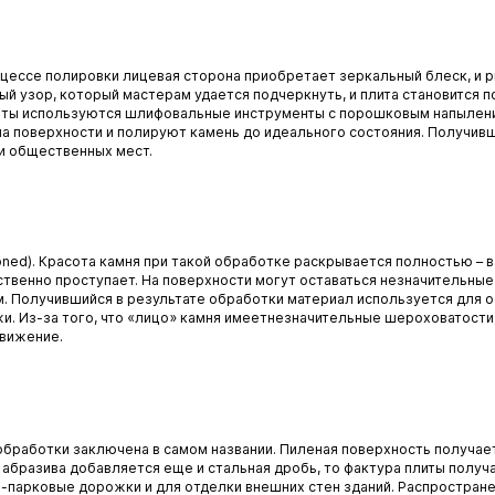
процессе полировки лицевая сторона приобретает зеркальный блеск, и 
ый узор, который мастерам удается подчеркнуть, и плита становится 
ты используются шлифовальные инструменты с порошковым напыление
а поверхности и полируют камень до идеального состояния. Получивш
и общественных мест.
oned). Красота камня при такой обработке раскрывается полностью – 
вственно проступает. На поверхности могут оставаться незначительны
. Получившийся в результате обработки материал используется для 
жи. Из-за того, что «лицо» камня имеетнезначительные шероховатост
движение.
 обработки заключена в самом названии. Пиленая поверхность получае
ве абразива добавляется еще и стальная дробь, то фактура плиты полу
-парковые дорожки и для отделки внешних стен зданий. Распростране