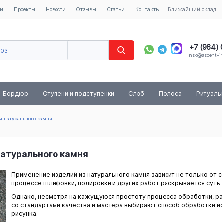
ии
Проекты
Новости
Отзывы
Статьи
Контакты
Ближайший склад
+7 (964)
603
nsk@ascent-im
40
8 (800) 
Бордюр
Ступени и подступенки
Слэб
Полоса
Ритуал
и натурального камня
натурального камня
Применение изделий из натурального камня зависит не только от с
процессе шлифовки, полировки и других работ раскрывается суть к
Однако, несмотря на кажущуюся простоту процесса обработки, ра
со стандартами качества и мастера выбирают способ обработки ис
рисунка.