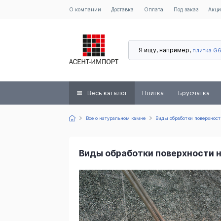
О компании
Доставка
Оплата
Под заказ
Акц
Я ищу, например,
плитка G
Весь каталог
Плитка
Брусчатка
Все о натуральном камне
Виды обработки поверхност
Виды обработки поверхности 