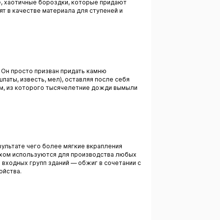
ие, хаотичные бороздки, которые придают
т в качестве материала для ступеней и
. Он просто призван придать камню
паты, известь, мел), оставляя после себя
ом, из которого тысячелетние дожди вымыли
зультате чего более мягкие вкрапления
пехом используются для производства любых
ходных групп зданий — обжиг в сочетании с
ойства.