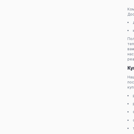
Ком
Дос
По
теп
вам
на
реа
Ку
Наш
пос
куп