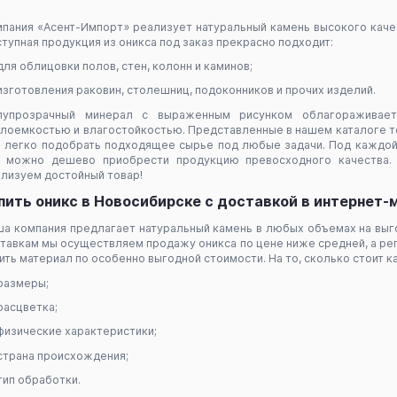
пания «Асент-Импорт» реализует натуральный камень высокого качес
тупная продукция из оникса под заказ прекрасно подходит:
для облицовки полов, стен, колонн и каминов;
изготовления раковин, столешниц, подоконников и прочих изделий.
лупрозрачный минерал с выраженным рисунком облагораживает 
лоемкостью и влагостойкостью. Представленные в нашем каталоге то
 легко подобрать подходящее сырье под любые задачи. Под каждой 
с можно дешево приобрести продукцию превосходного качества
лизуем достойный товар!
пить оникс в Новосибирске с доставкой в интернет-м
а компания предлагает натуральный камень в любых объемах на вы
тавкам мы осуществляем продажу оникса по цене ниже средней, а ре
ить материал по особенно выгодной стоимости. На то, сколько стоит к
размеры;
расцветка;
физические характеристики;
страна происхождения;
тип обработки.