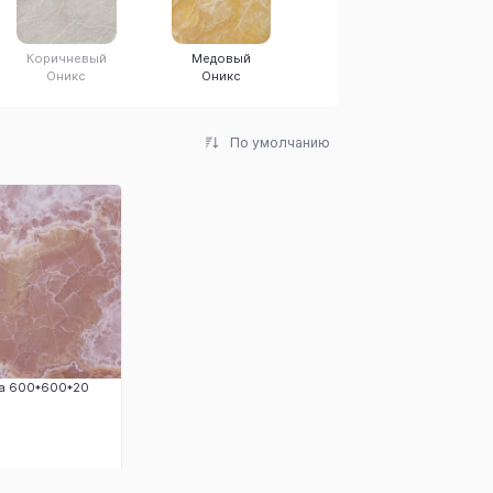
Коричневый
Медовый
Оникс Роса
Оникс
Оникс
По умолчанию
а 600*600*20
аказать