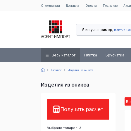
О компании
Доставка
Оплата
Под заказ
Акц
Я ищу, например,
плитка G
Весь каталог
Плитка
Брусчатка
Каталог
Изделия из оникса
Изделия из оникса
Ве
Получить расчет
Выбрано товаров: 3