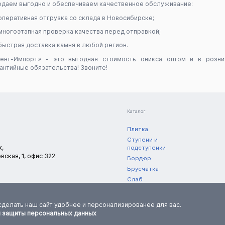
даем выгодно и обеспечиваем качественное обслуживание:
оперативная отгрузка со склада в Новосибирске;
многоэтапная проверка качества перед отправкой;
быстрая доставка камня в любой регион.
сент-Импорт» - это выгодная стоимость оникса оптом и в розни
антийные обязательства! Звоните!
Каталог
Плитка
Ступени и
к,
подступенки
вская, 1, офис 322
Бордюр
Брусчатка
Слэб
Полоса
нешний вид,
ормацию
сделать наш сайт удобнее и персонализированее для вас.
и защиты персональных данных