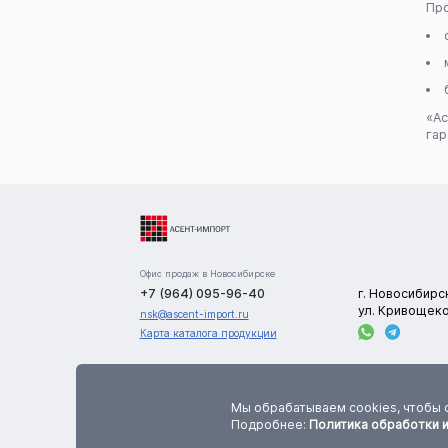
Про
«А
гар
Офис продаж в Новосибирске
+7 (964) 095-96-40
г. Новосибирс
ул. Кривощеко
nsk@ascent-import.ru
Карта каталога продукции
Сайт носит информационный характер и не является публичной офертой. В
цена, количество и характеристики товаров указаны приблизительно. Точную инф
Мы обрабатываем cookies, чтобы 
по данным параметрам необходимо уточнять у менеджеров компании до оформления
Подробнее:
Политика обработки 
заказа.