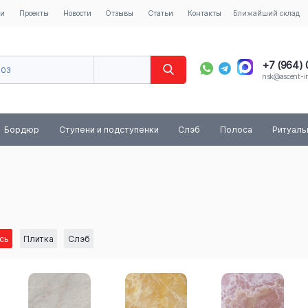
ии
Проекты
Новости
Отзывы
Статьи
Контакты
Ближайший склад
+7 (964)
603
nsk@ascent-im
40
8 (800) 
Бордюр
Ступени и подступенки
Слэб
Полоса
Ритуал
сь
Плитка
Слэб