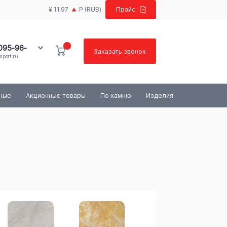
¥ 11.97
Р
(RUB)
Прайс
 095-96-
Заказать звонок
port.ru
100-03-84
ьные
Акционные товары
По камню
Изделия