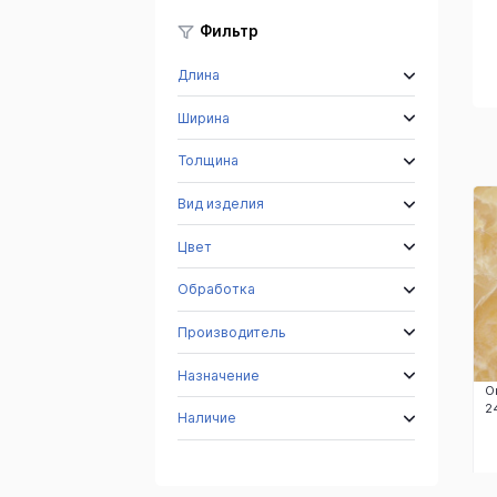
Фильтр
а
Коричневый
Медовый
Оникс Роса
Длина
Оникс
Оникс
Ширина
Толщина
Вид изделия
Цвет
Обработка
Производитель
Назначение
О
2
Наличие