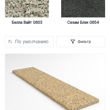
Белла Вайт G603
Сезам Блэк G654
По умолчанию
Фильтр