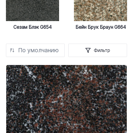
Сезам Блэк G654
Бейн Брук Браун G664
По умолчанию
Фильтр