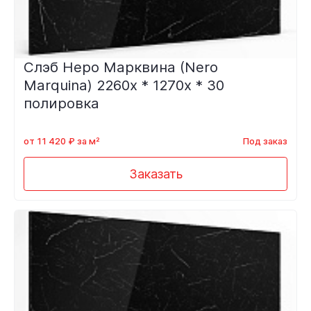
Слэб Неро Марквина (Nero
Marquina) 2260х * 1270х * 30
полировка
от 11 420 ₽ за м²
Под заказ
Заказать