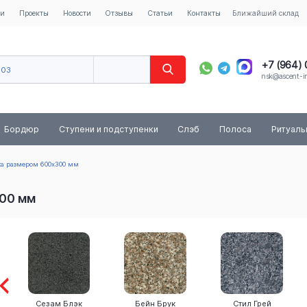
ии
Проекты
Новости
Отзывы
Статьи
Контакты
Ближайший склад
+7 (964)
603
nsk@ascent-im
40
8 (800) 
Бордюр
Ступени и подступенки
Слэб
Полоса
Ритуал
ка размером 600x300 мм
300 мм
Сезам Блэк
Бейн Брук
Стил Грей