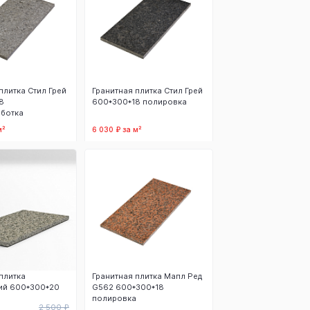
плитка Стил Грей
Гранитная плитка Стил Грей
8
600*300*18 полировка
ботка
м²
6 030 ₽ за м²
 корзину
В корзину
плитка
Гранитная плитка Мапл Ред
ий 600*300*20
G562 600*300*18
полировка
2 500 ₽