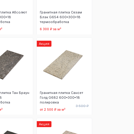
плитка Абсолют
Гранитная плитка Сезам
300*18
Блэк G654 600*300*18
ботка
термообработка
м²
6 300 ₽ за м²
 корзину
В корзину
Акция
плитка Тан Браун
Гранитная плитка Сансет
8
Голд G682 600*300*18
ботка
полировка
3 500 ₽
м²
от 2 500 ₽ за м²
 корзину
В корзину
Акция