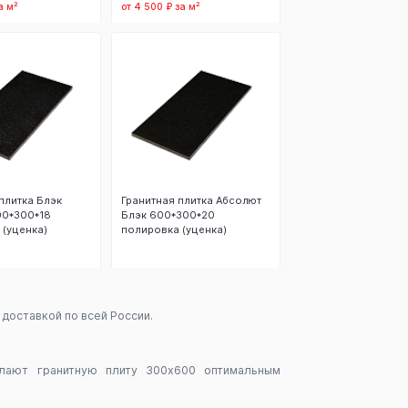
а м²
от 4 500 ₽ за м²
 корзину
В корзину
плитка Блэк
Гранитная плитка Абсолют
00*300*18
Блэк 600*300*20
 (уценка)
полировка (уценка)
аказать
Заказать
 доставкой по всей России.
елают гранитную плиту 300х600 оптимальным