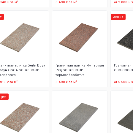
 940 ₽ за м²
6 490 ₽ за м²
от 2 000 ₽ з
В корзину
В корзину
В
т
Акция
ранитная плитка Бейн Брук
Гранитная плитка Империал
Гранитная 
раун G664 600*300*18
Ред 600*300*18
600*300*3
олировка
термообработка
 910 ₽ за м²
6 490 ₽ за м²
от 5 500 ₽ з
В корзину
В корзину
В
кция