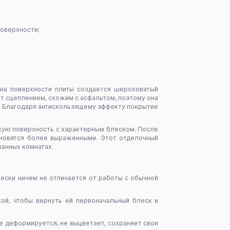
поверхности;
 на поверхности плиты создается шероховатый
т сцеплением, схожим с асфальтом, поэтому она
с. Благодаря антискользящему эффекту покрытие
дкую поверхность с характерным блеском. После
ановятся более выраженными. Этот отделочный
ванных комнатах.
ески ничем не отличается от работы с обычной
ой, чтобы вернуть ей первоначальный блеск и
не деформируется, не выцветает, сохраняет свои