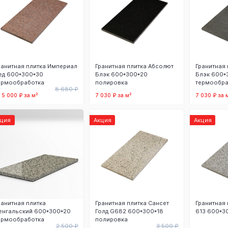
ранитная плитка Империал
Гранитная плитка Абсолют
Гранитная 
ед 600*300*30
Блэк 600*300*20
Блэк 600*
ермообработка
полировка
термообра
8 680 ₽
т 5 000 ₽ за м²
7 030 ₽ за м²
7 030 ₽ за 
В корзину
В корзину
В
кция
Акция
Акция
ранитная плитка
Гранитная плитка Сансет
Гранитная 
енгальский 600*300*20
Голд G682 600*300*18
613 600*3
ермообработка
полировка
2 500 ₽
3 500 ₽