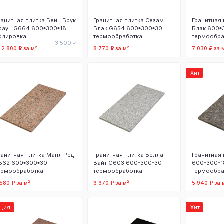
ранитная плитка Бейн Брук
Гранитная плитка Сезам
Гранитная 
раун G664 600*300*18
Блэк G654 600*300*30
Блэк 600*
олировка
термообработка
термообра
3 500 ₽
т 2 800 ₽ за м²
8 770 ₽ за м²
7 030 ₽ за 
В корзину
В корзину
В
Хит
ранитная плитка Мапл Ред
Гранитная плитка Белла
Гранитная 
562 600*300*30
Вайт G603 600*300*30
600*300*1
ермообработка
термообработка
термообра
 580 ₽ за м²
6 670 ₽ за м²
5 940 ₽ за 
В корзину
В корзину
В
кция
Хит