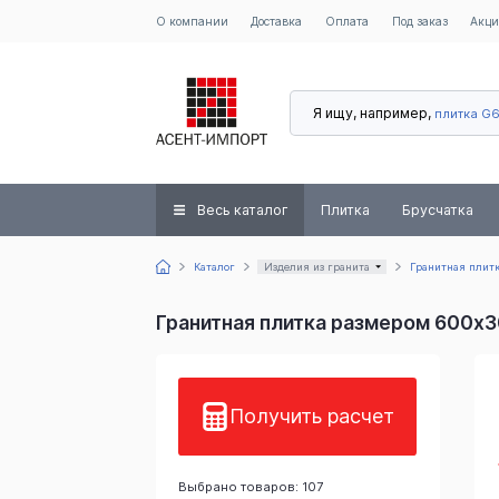
О компании
Доставка
Оплата
Под заказ
Акц
Я ищу, например,
плитка G
Весь каталог
Плитка
Брусчатка
Каталог
Изделия из гранита
Гранитная плит
Гранитная плитка размером 600x
Получить расчет
Выбрано товаров: 107
лд
Пич Рэд G687
Белла Вайт
Абсолют Блэк