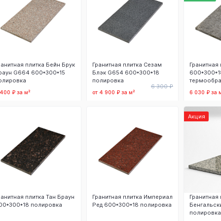
ранитная плитка Бейн Брук
Гранитная плитка Сезам
Гранитная 
раун G664 600*300*15
Блэк G654 600*300*18
600*300*1
олировка
полировка
термообра
6 300 ₽
 400 ₽ за м²
от 4 900 ₽ за м²
6 030 ₽ за 
В корзину
В корзину
В
Акция
ранитная плитка Тан Браун
Гранитная плитка Империал
Гранитная 
00*300*18 полировка
Ред 600*300*18 полировка
Бенгальск
полировка