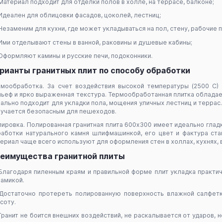
Материал подходит для отделки полов в холле, на террасе, балконе;
Идеален для облицовки фасадов, цоколей, лестниц;
Незаменим для кухни, где может укладываться на пол, стену, рабочие 
Ими отделывают стены в ванной, раковины и душевые кабины;
Оформляют камины и русские печи, подоконники.
рианты гранитных плит по способу обработки
рмообработка
. За счет воздействия высокой температуры (2500 С)
ьеф и ярко выраженная текстура. Термообработанная плитка обладае
ально подходит для укладки пола, мощения уличных лестниц и терра
учается безопасным для пешеходов.
лировка
. Полированная гранитная плита 600х300 имеет идеально гла
аботки натурального камня шлифмашинкой, его цвет и фактура ст
ериал чаще всего используют для оформления стен в холлах, кухнях, 
еимущества гранитной плиты
Благодаря пиленным краям и правильной форме плит укладка практич
амикой.
Достаточно протереть полированную поверхность влажной салфетк
соту.
Гранит не боится внешних воздействий, не раскалывается от ударов, 