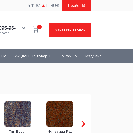
¥ 11.97
Р
(RUB)
Прайс
 095-96-
Заказать звонок
port.ru
100-03-84
ьные
Акционные товары
По камню
Изделия
Тан Браун
Империал Ред
Сансет Голд