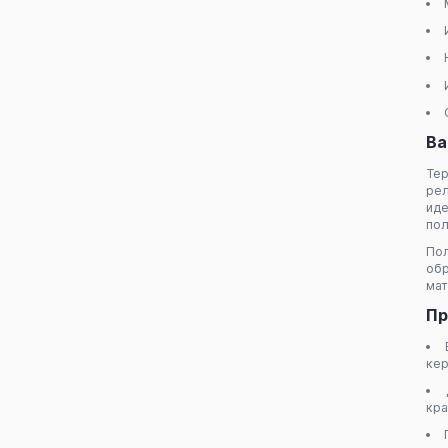
Ва
Те
рел
иде
пол
По
обр
мат
Пр
кер
кра