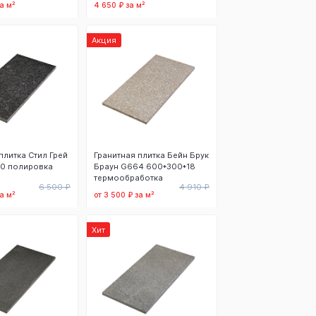
а м²
4 650 ₽ за м²
 корзину
В корзину
Акция
плитка Стил Грей
Гранитная плитка Бейн Брук
0 полировка
Браун G664 600*300*18
термообработка
6 500 ₽
4 910 ₽
а м²
от 3 500 ₽ за м²
 корзину
В корзину
Хит