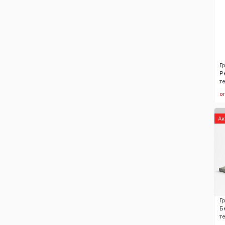
Г
Р
т
о
А
Г
Б
т