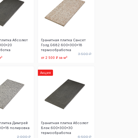
плитка Абсолют
Гранитная плитка Сансет
300*20
Голд G682 600*300*18
ботка
термообработка
3 500 ₽
м²
от 2 500 ₽ за м²
 корзину
В корзину
Акция
плитка Димгрей
Гранитная плитка Абсолют
00*18 полировка
Блэк 600*300*30
термообработка
2 000 ₽
6 500 ₽