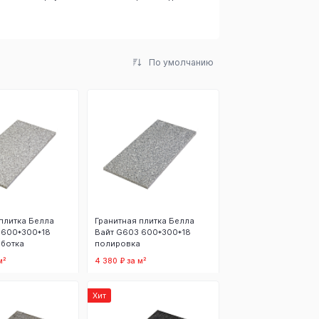
G682
По умолчанию
плитка Белла
Гранитная плитка Белла
 600*300*18
Вайт G603 600*300*18
ботка
полировка
м²
4 380 ₽ за м²
 корзину
В корзину
Хит