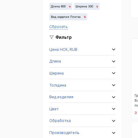
G603
Длина 600
Ширина 300
Вид изделия Плитка
Сбросить
Фильтр
Цена НСК, RUB
Длина
Ширина
Толщина
Г
Вид изделия
В
п
Цвет
3
Обработка
Производитель