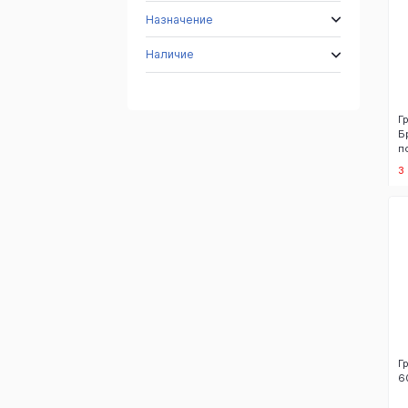
Назначение
Наличие
Г
Б
п
3
Г
6