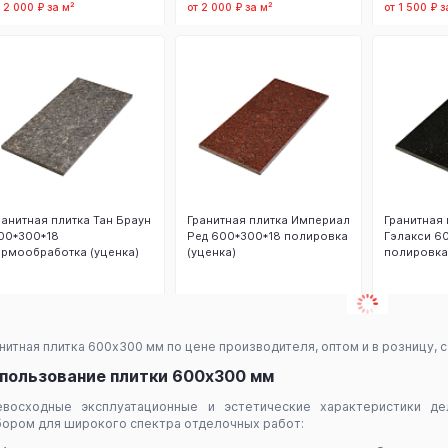
т 2 000 ₽ за м²
от 2 000 ₽ за м²
от 1 500 ₽ з
В корзину
В корзину
В
ранитная плитка Тан Браун
Гранитная плитка Империал
Гранитная 
00*300*18
Ред 600*300*18 полировка
Гэлакси 6
ермообработка (уценка)
(уценка)
полировка
Заказать
Заказать
З
нитная плитка 600х300 мм по цене производителя, оптом и в розницу, с
пользование плитки 600х300 мм
евосходные эксплуатационные и эстетические характеристики д
ором для широкого спектра отделочных работ: