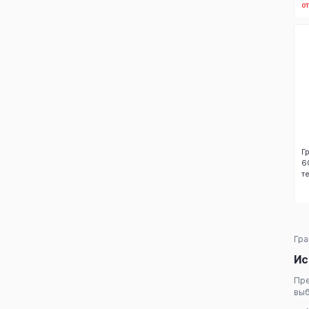
о
Г
6
т
Гра
Ис
Пр
выб