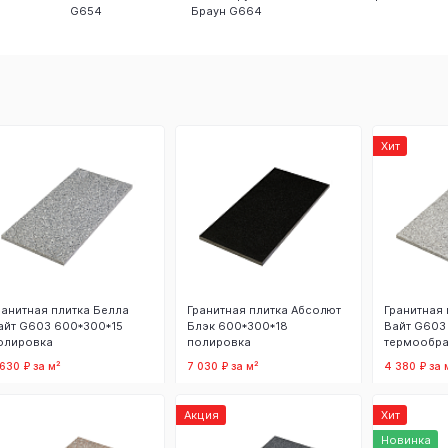
G654
Браун G664
Хит
ранитная плитка Белла
Гранитная плитка Абсолют
Гранитная 
айт G603 600*300*15
Блэк 600*300*18
Вайт G603
олировка
полировка
термообра
 630 ₽ за м²
7 030 ₽ за м²
4 380 ₽ за 
В корзину
В корзину
В
Акция
Хит
Новинка