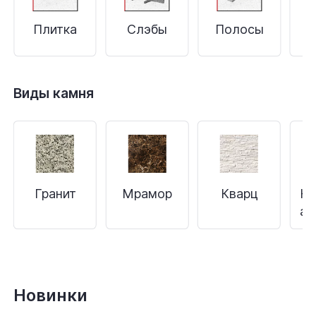
Плитка
Слэбы
Полосы
С
Виды камня
Гранит
Мрамор
Кварц
Кв
аг
Новинки