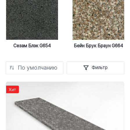
Сезам Блэк G654
Бейн Брук Браун G664
По умолчанию
Фильтр
Хит