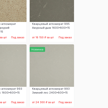
 агломерат
Кварцевый агломерат 995
ркурий
Ажурный дым 1600*800*15
15
 за шт
Под заказ
от 16 150 ₽ за шт
Под заказ
аказать
Заказать
Новинка
 агломерат 993
Кварцевый агломерат 993
с 1600*800*15
Зимний лес 2400*800*15
за шт
Под заказ
от 24 300 ₽ за шт
Под заказ