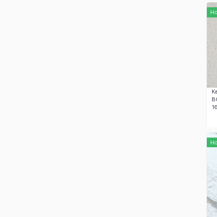
Н
К
B
1
Н