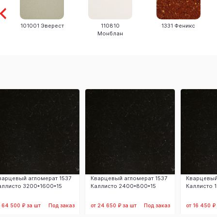
101001 Эверест
110810
1331 Феникс
Монблан
варцевый агломерат 1537
Кварцевый агломерат 1537
Кварцевый
аллисто 3200*1600*15
Каллисто 2400*800*15
Каллисто 
т 64 500 ₽ за шт
Под заказ
от 24 650 ₽ за шт
Под заказ
от 16 450 ₽