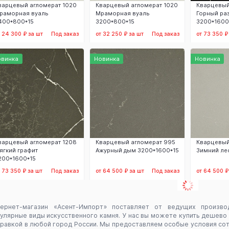
варцевый агломерат 1020
Кварцевый агломерат 1020
Кварцевый
раморная вуаль
Мраморная вуаль
Горный ра
400*800*15
3200*800*15
3200*1600
т 24 300 ₽ за шт
Под заказ
от 32 250 ₽ за шт
Под заказ
от 73 350 ₽
Заказать
Заказать
З
овинка
Новинка
Новинка
варцевый агломерат 1208
Кварцевый агломерат 995
Кварцевый
ягкий графит
Ажурный дым 3200*1600*15
Зимний ле
200*1600*15
т 73 350 ₽ за шт
Под заказ
от 64 500 ₽ за шт
Под заказ
от 64 500 ₽
Заказать
Заказать
З
тернет-магазин «Асент-Импорт» поставляет от ведущих произв
улярные виды искусственного камня. У нас вы можете купить дешево
равкой в любой город России. Мы предоставляем особые условия сот