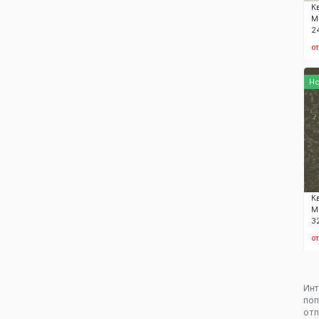
К
М
2
о
Н
К
М
3
о
Ин
поп
отп