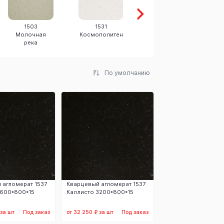
1503
1531
1537 Каллисто
Молочная
Космополитен
река
По умолчанию
 агломерат 1537
Кварцевый агломерат 1537
1600*800*15
Каллисто 3200*800*15
 за шт
Под заказ
от 32 250 ₽ за шт
Под заказ