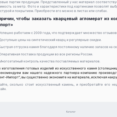
овые партии продукции. Представленный у нас материал соответств
имость за метр. Фото и характеристики под картинками позволят вы
стурой и покрытием. Приобрести его можно в листах или слэбах.
причин, чтобы заказать кварцевый агломерат из ко
порт»
Успешно работаем с 2009 года, что подтверждает множество отзывов 
Доступные цены на синтетический кварц и регулярные скидки.
Быстрая отгрузка камня благодаря постоянному наличию запасов на ск
Оперативная поставка продукции во все регионы России.
Многоэтапный контроль качества поставляемых материалов.
 изготовления готовых изделий из искусственного камня (столешниц
рекомендуем вам нашего надежного партнера-компанию производст
ент-Импорт", вы существенно экономите на материале, исключая накр
айте, сколько стоит искусственный камень, и приобретайте его н
айн.
Каталог