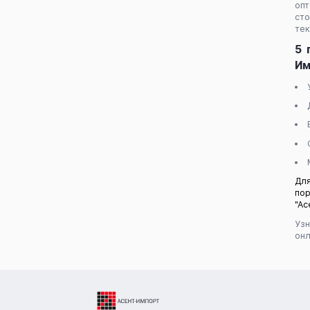
опт
сто
тек
5 
Им
Для
по
"Ас
Узн
онл