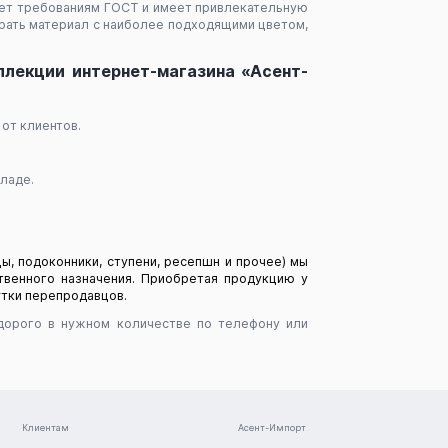
ует требованиям ГОСТ и имеет привлекательную
брать материал с наиболее подходящими цветом,
ллекции интернет-магазина «Асент-
от клиентов.
ладе.
ы, подоконники, ступени, ресепшн и прочее) мы
венного назначения. Приобретая продукцию у
утки перепродавцов.
едорого в нужном количестве по телефону или
Клиентам
Асент-Импорт