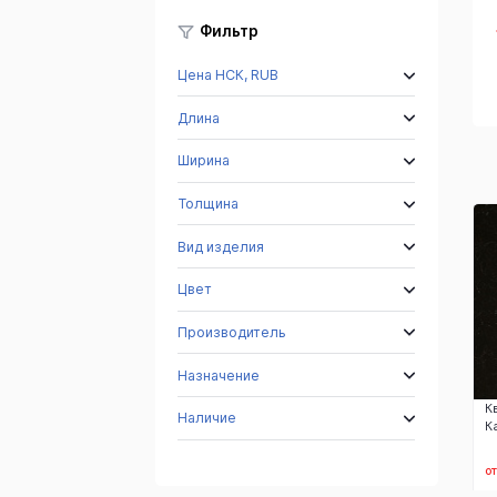
Фильтр
ый
920 Снежный
09104 Аттика
09112 Селена
Цена НСК, RUB
кристалл
Длина
Ширина
Толщина
Вид изделия
Цвет
Производитель
Назначение
К
Наличие
К
о