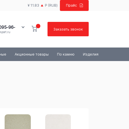
¥ 11.83
Р
(RUB)
Прайс
 095-96-
Заказать звонок
port.ru
100-03-84
ьные
Акционные товары
По камню
Изделия