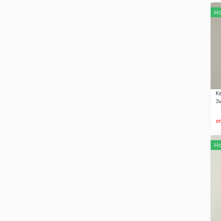
Н
К
З
о
Н