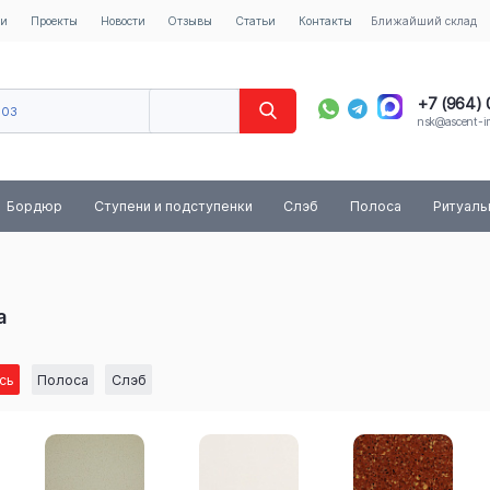
ии
Проекты
Новости
Отзывы
Статьи
Контакты
Ближайший склад
+7 (964)
603
nsk@ascent-im
40
8 (800) 
Бордюр
Ступени и подступенки
Слэб
Полоса
Ритуал
а
сь
Полоса
Слэб