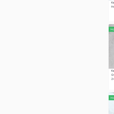
К
Н
Н
К
G
2
Н