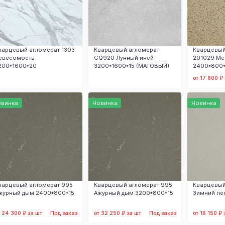
варцевый агломерат 1303
Кварцевый агломерат
Кварцевый
евесомость
GQ920 Лунный иней
201029 Ме
200*1600*20
3200*1600*15 (МАТОВЫЙ)
2400*800*
от 17 600 ₽
Заказать
Заказать
З
овинка
Новинка
Новинка
варцевый агломерат 995
Кварцевый агломерат 995
Кварцевый
журный дым 2400*800*15
Ажурный дым 3200*800*15
Зимний ле
т 24 300 ₽ за шт
Под заказ
от 32 250 ₽ за шт
Под заказ
от 16 150 ₽ 