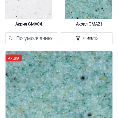
Акрил GMA04
Акрил GMA21
По умолчанию
Фильтр
Акция