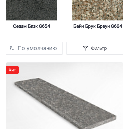
Сезам Блэк G654
Бейн Брук Браун G664
По умолчанию
Фильтр
Хит