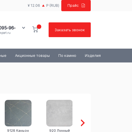
¥ 12.06
Р
(RUB)
Прайс
 095-96-
Заказать звонок
port.ru
100-03-84
ьные
Акционные товары
По камню
Изделия
9128 Каньон
920 Лунный
9505