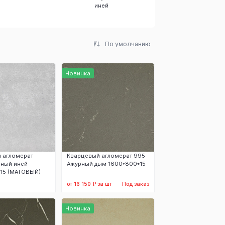
иней
Оловянное
небо
По умолчанию
Новинка
 агломерат
Кварцевый агломерат 995
ный иней
Ажурный дым 1600*800*15
15 (МАТОВЫЙ)
от 16 150 ₽ за шт
Под заказ
аказать
Заказать
Новинка