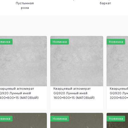
Пустынная
бархат
роза
овинка
Новинка
Новинка
варцевый агломерат
Кварцевый агломерат
Кварцевый
Q920 Лунный иней
GQ920 Лунный иней
GQ920 Лун
400*800*15 (МАТОВЫЙ)
1600*800*15 (МАТОВЫЙ)
3200*800*
Заказать
Заказать
З
овинка
Новинка
Новинка