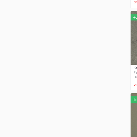
о
Н
К
Т
3
о
Н