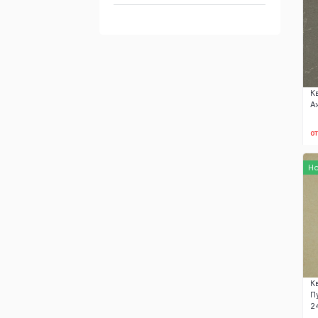
К
А
о
Н
К
П
2