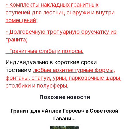
- Комплекты накладных гранитных
ступеней для лестниц снаружи и внутри
помещений;
- Долговечную тротуарную брусчатку из
гранита;
- Гранитные слэбы
и полосы.
Индивидуально в короткие сроки
поставим
любые архитектурные формы,
фонтаны, статуи, урны, парковочные шары,
столбики и полусферы
.
Похожие новости
Гранит для «Аллеи Героев» в Советской
Гавани...