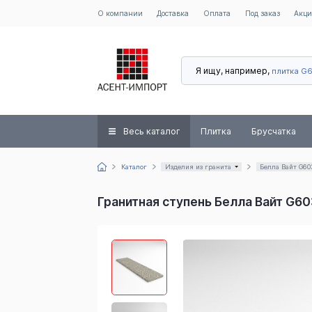
О компании
Доставка
Оплата
Под заказ
Акц
Я ищу, например,
плитка G
Весь каталог
Плитка
Брусчатка
Каталог
Изделия из гранита
Белла Вайт G60
Гранитная ступень Белла Вайт G6