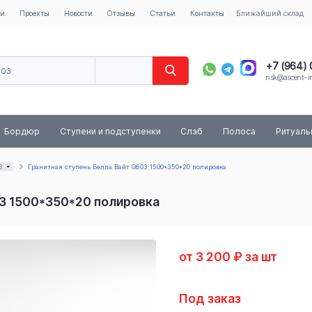
ии
Проекты
Новости
Отзывы
Статьи
Контакты
Ближайший склад
+7 (964)
603
nsk@ascent-im
40
8 (800) 
Бордюр
Ступени и подступенки
Слэб
Полоса
Ритуал
3
Гранитная ступень Белла Вайт G603 1500*350*20 полировка
03 1500*350*20 полировка
от 3 200 ₽ за шт
Под заказ