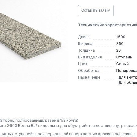
Оставить заявку
Технические характеристик
Длина
1500
Ширина
350
Толщина
20
Вид изделия
Ступень
Цвет
Серый
Обработка
Полировк
Назначение
Для внут
Для обли
 торец полированный, равен в 1/2 круга)
ита G603 Белла Вайт идеальны для обустройства лестниц внутри здани
нитных ступеней своей зеркальной поверхностью красиво рассеивает