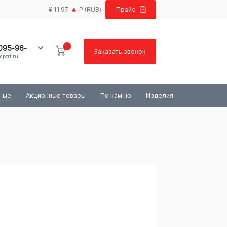
¥ 11.97
Р
(RUB)
Прайс
 095-96-
Заказать звонок
port.ru
100-03-84
ьные
Акционные товары
По камню
Изделия