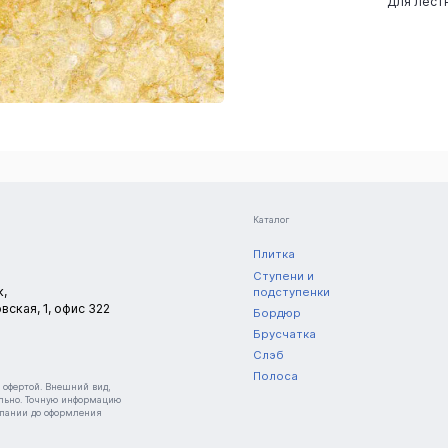
Для лест
Каталог
Плитка
Ступени и
к,
подступенки
вская, 1, офис 322
Бордюр
Брусчатка
Слэб
Полоса
нешний вид,
ормацию