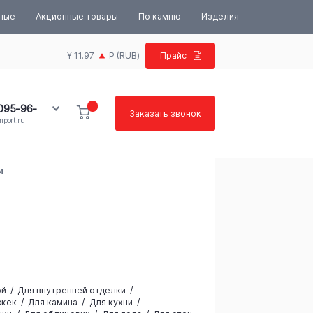
ьные
Акционные товары
По камню
Изделия
¥ 11.97
Р
(RUB)
Прайс
 095-96-
Заказать звонок
port.ru
100-03-84
и
а
ой
Для внутренней отделки
ожек
Для камина
Для кухни