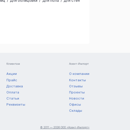
ниц
Для облицовки
Для пола
Для стен
Клиентам
Асент-Импорт
Акции
О компании
Прайс
Контакты
Доставка
Отзывы
Оплата
Проекты
Статьи
Новости
Реквизиты
Офисы
Склады
© 2011 — 2026 ООО «Асент-Импорт»