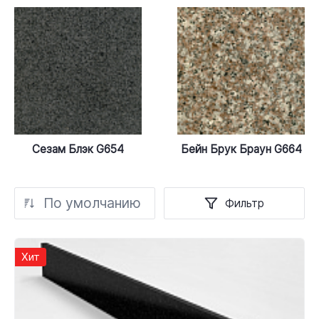
Сезам Блэк G654
Бейн Брук Браун G664
По умолчанию
Фильтр
Хит