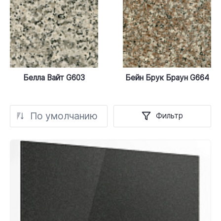
Белла Вайт G603
Бейн Брук Браун G664
По умолчанию
Фильтр