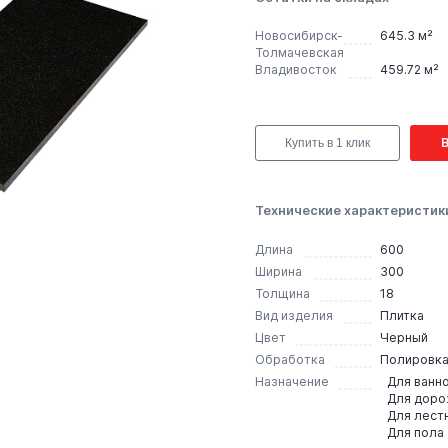
Новосибирск-
645.3 м²
Толмачевская
Владивосток
459.72 м²
Купить в 1 клик
Технические характеристик
Длина
600
Ширина
300
Толщина
18
Вид изделия
Плитка
Цвет
Черный
Обработка
Полировк
Назначение
Для ванн
Для дор
Для лест
Для пола