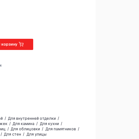
В корзину
и
а
ой
Для внутренней отделки
ожек
Для камина
Для кухни
ниц
Для облицовки
Для памятников
Для стен
Для улицы