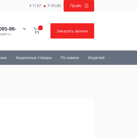
¥ 11.97
Р
(RUB)
Прайс
 095-96-
Заказать звонок
port.ru
100-03-84
ьные
Акционные товары
По камню
Изделия