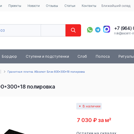
ии
Проекты
Новости
Отзывы
Статьи
Контакты
Ближайший склад
+7 (964)
603
nsk@ascent-im
40
8 (800) 
Бордюр
Ступени и подступенки
Слэб
Полоса
Ритуал
Гранитная плитка Абсолют Блэк 600*300*18 полировка
00*300*18 полировка
В наличии
7 030 ₽ за м²
Остатки на складах