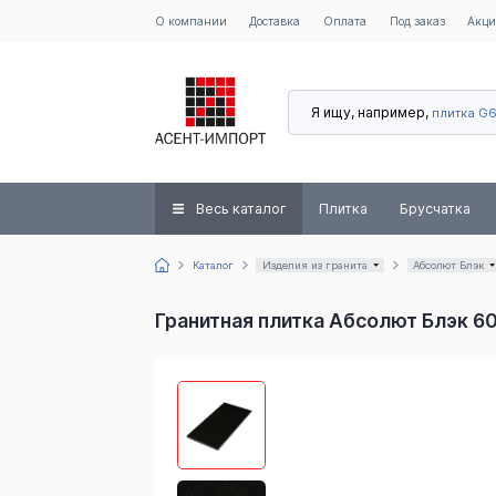
О компании
Доставка
Оплата
Под заказ
Акц
Я ищу, например,
плитка G
Весь каталог
Плитка
Брусчатка
Каталог
Изделия из гранита
Абсолют Блэк
Гранитная плитка Абсолют Блэк 6