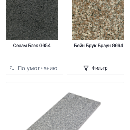
Сезам Блэк G654
Бейн Брук Браун G664
По умолчанию
Фильтр