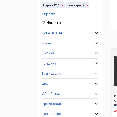
Ширина 1620
Цвет Черный
Сбросить
Тайгер Скин
Сезам Блэк
Восточно-
Еллоу
G654
Варламовское
м.р.
Фильтр
Цена НСК, RUB
Длина
Ширина
Толщина
Вид изделия
Цвет
Обработка
Г
G
Производитель
п
о
Назначение