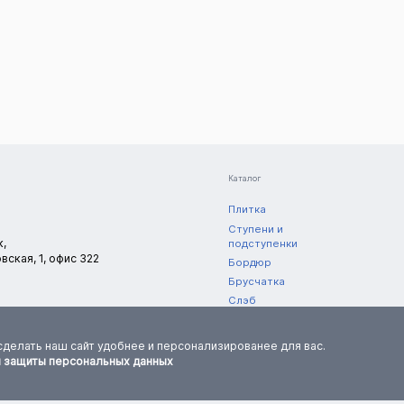
Заказать
Каталог
Плитка
Ступени и
к,
подступенки
вская, 1, офис 322
Бордюр
Брусчатка
Слэб
Полоса
нешний вид,
ормацию
сделать наш сайт удобнее и персонализированее для вас.
и защиты персональных данных