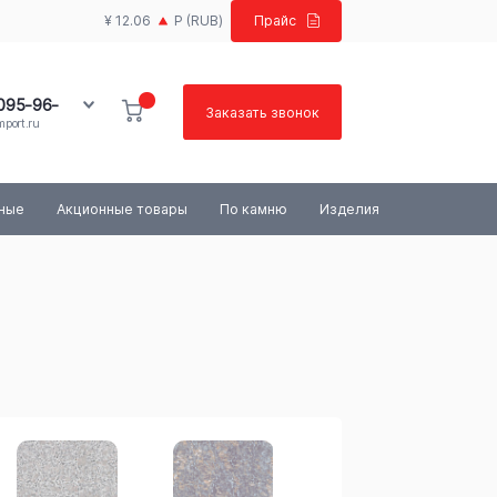
¥ 12.06
Р
(RUB)
Прайс
 095-96-
Заказать звонок
port.ru
100-03-84
ьные
Акционные товары
По камню
Изделия