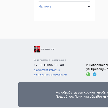
Наличие
Офис продаж в Новосибирске
+7 (964) 095-96-40
г. Новосибирс
ул. Кривощеко
nsk@ascent-import.ru
Карта каталога продукции
Сайт носит информационный характер и не является публичной офертой. В
цена, количество и характеристики товаров указаны приблизительно. Точную инф
Мы обрабатываем cookies, чтобы 
по данным параметрам необходимо уточнять у менеджеров компании до оформления
Подробнее:
Политика обработки 
заказа.