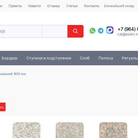
ии
Проекты
Новости
Отзывы
Статьи
Контакты
Ближайший склад
+7 (964)
603
nsk@ascent-im
40
8 (800) 
Бордюр
Ступени и подступенки
Слэб
Полоса
Ритуал
шириной 1620 мм
сь