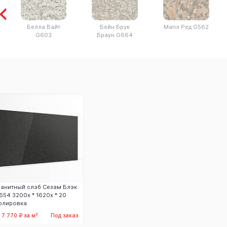
Белла Вайт
Бейн Брук
Мапл Ред G562
G603
Браун G664
ранитный слэб Сезам Блэк
654 3200х * 1620х * 20
олировка
т 7 770 ₽ за м²
Под заказ