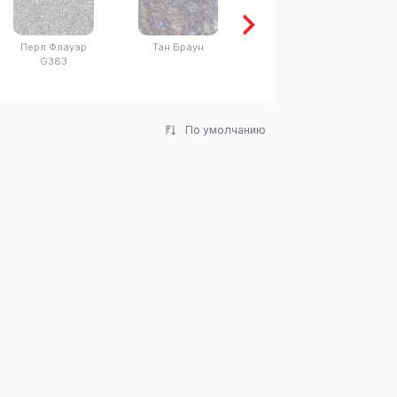
Перл Флауэр
Тан Браун
Абсолют Блэк
G383
По умолчанию