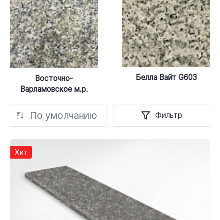
Белла Вайт G603
Восточно-
Варламовское м.р.
По умолчанию
Фильтр
Хит