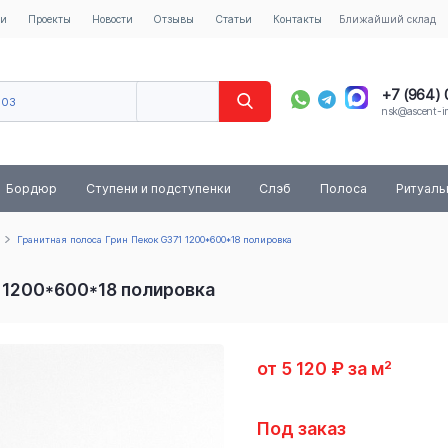
ии
Проекты
Новости
Отзывы
Статьи
Контакты
Ближайший склад
+7 (964)
603
nsk@ascent-im
40
8 (800) 
Бордюр
Ступени и подступенки
Слэб
Полоса
Ритуал
Гранитная полоса Грин Пекок G371 1200*600*18 полировка
1 1200*600*18 полировка
от 5 120 ₽ за м²
Под заказ