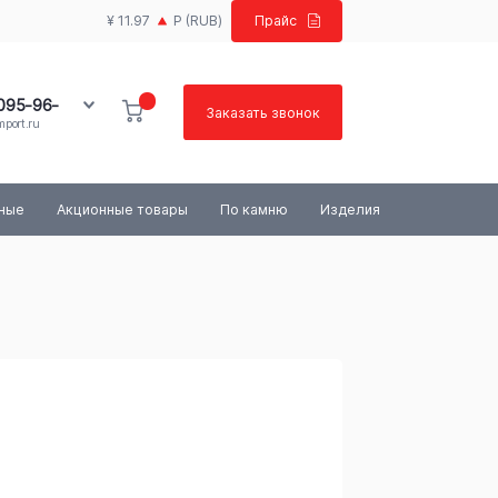
¥ 11.97
Р
(RUB)
Прайс
 095-96-
Заказать звонок
port.ru
100-03-84
ьные
Акционные товары
По камню
Изделия