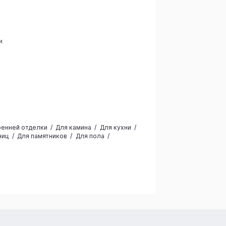
и
а
ренней отделки
Для камина
Для кухни
ниц
Для памятников
Для пола