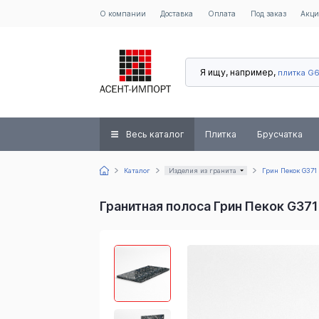
О компании
Доставка
Оплата
Под заказ
Акц
Я ищу, например,
плитка G
Весь каталог
Плитка
Брусчатка
Каталог
Изделия из гранита
Грин Пекок G371
Гранитная полоса Грин Пекок G37