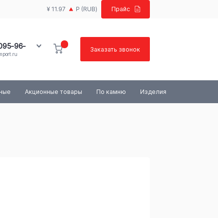
¥ 11.97
Р
(RUB)
Прайс
 095-96-
Заказать звонок
port.ru
100-03-84
ьные
Акционные товары
По камню
Изделия