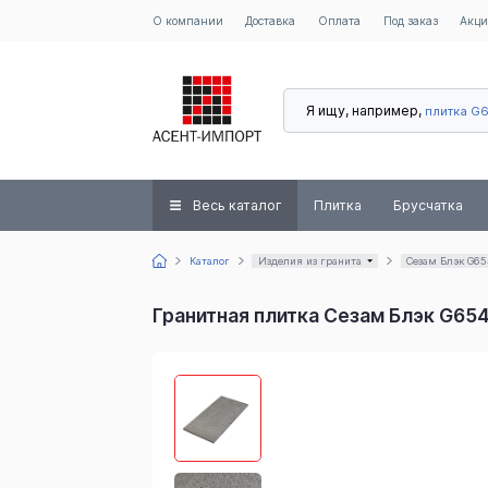
О компании
Доставка
Оплата
Под заказ
Акц
Я ищу, например,
плитка G
Весь каталог
Плитка
Брусчатка
Каталог
Изделия из гранита
Сезам Блэк G65
Гранитная плитка Сезам Блэк G65