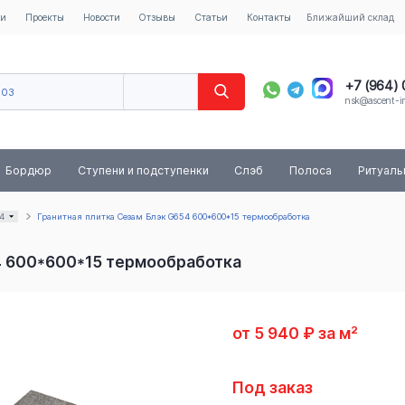
ии
Проекты
Новости
Отзывы
Статьи
Контакты
Ближайший склад
+7 (964)
603
nsk@ascent-im
40
8 (800) 
Бордюр
Ступени и подступенки
Слэб
Полоса
Ритуал
4
Гранитная плитка Сезам Блэк G654 600*600*15 термообработка
4 600*600*15 термообработка
от 5 940 ₽ за м²
Под заказ