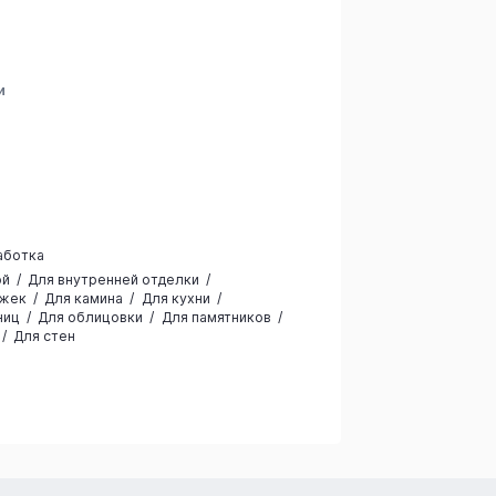
и
аботка
ой
Для внутренней отделки
ожек
Для камина
Для кухни
ниц
Для облицовки
Для памятников
Для стен