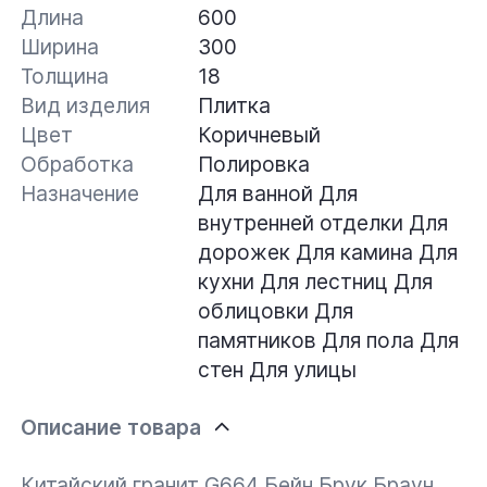
Длина
600
Ширина
300
Толщина
18
Вид изделия
Плитка
Цвет
Коричневый
Обработка
Полировка
Назначение
Для ванной
Для
внутренней отделки
Для
дорожек
Для камина
Для
кухни
Для лестниц
Для
облицовки
Для
памятников
Для пола
Для
стен
Для улицы
Описание товара
Китайский гранит G664 Бейн Брук Браун