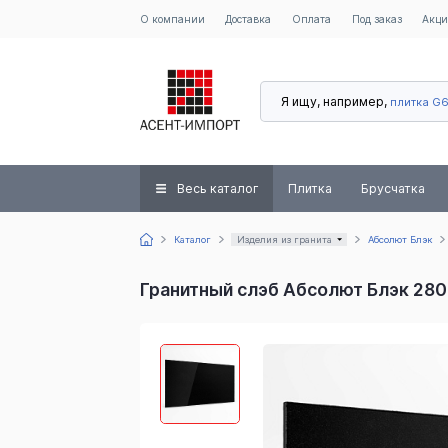
О компании
Доставка
Оплата
Под заказ
Акц
Я ищу, например,
плитка G
Весь каталог
Плитка
Брусчатка
Каталог
Изделия из гранита
Абсолют Блэк
Гранитный слэб Абсолют Блэк 2800