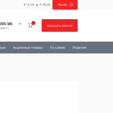
¥ 12.06
Р
(RUB)
Прайс
 095-96-
Заказать звонок
port.ru
100-03-84
ьные
Акционные товары
По камню
Изделия