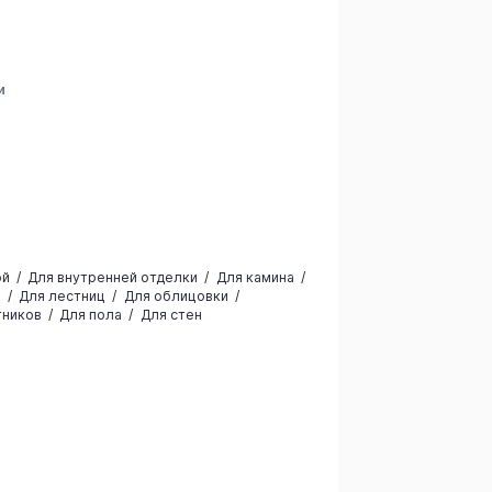
и
а
ой
Для внутренней отделки
Для камина
и
Для лестниц
Для облицовки
тников
Для пола
Для стен