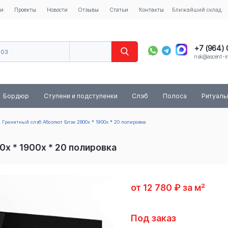
ии
Проекты
Новости
Отзывы
Статьи
Контакты
Ближайший склад
+7 (964)
603
nsk@ascent-im
40
8 (800) 
Бордюр
Ступени и подступенки
Слэб
Полоса
Ритуал
Гранитный слэб Абсолют Блэк 2800х * 1900х * 20 полировка
х * 1900х * 20 полировка
от 12 780 ₽ за м²
Под заказ