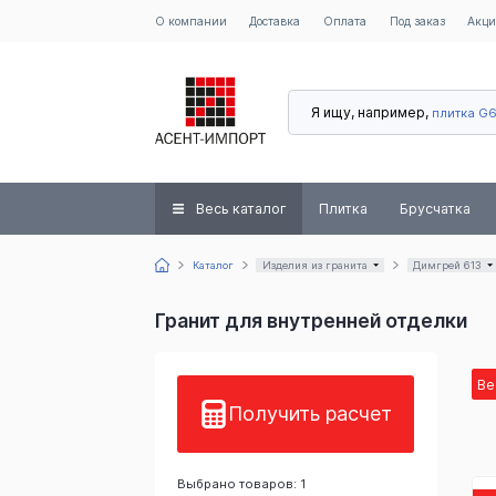
О компании
Доставка
Оплата
Под заказ
Акц
Я ищу, например,
плитка G
Весь каталог
Плитка
Брусчатка
Каталог
Изделия из гранита
Димгрей 613
Гранит для внутренней отделки
Ве
Получить расчет
Выбрано товаров: 1