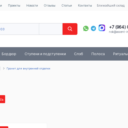
ии
Проекты
Новости
Отзывы
Статьи
Контакты
Ближайший склад
+7 (964)
603
nsk@ascent-im
40
8 (800) 
Бордюр
Ступени и подступенки
Слэб
Полоса
Ритуал
Гранит для внутренней отделки
сь