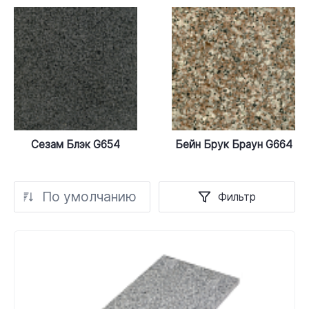
Сезам Блэк G654
Бейн Брук Браун G664
По умолчанию
Фильтр