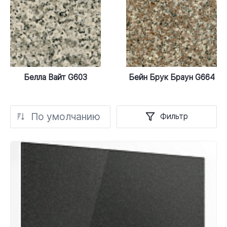
Белла Вайт G603
Бейн Брук Браун G664
По умолчанию
Фильтр