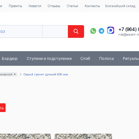
ии
Проекты
Новости
Отзывы
Статьи
Контакты
Ближайший склад
+7 (964)
603
nsk@ascent-im
40
8 (800) 
Бордюр
Ступени и подступенки
Слэб
Полоса
Ритуал
амовский
Серый гранит длиной 600 мм
сь