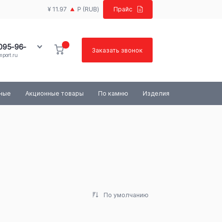
¥ 11.97
Р
(RUB)
Прайс
 095-96-
Заказать звонок
port.ru
100-03-84
ьные
Акционные товары
По камню
Изделия
По умолчанию