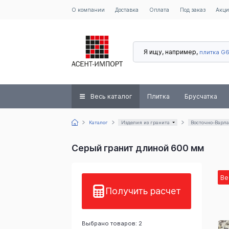
О компании
Доставка
Оплата
Под заказ
Акц
Я ищу, например,
плитка G
Весь каталог
Плитка
Брусчатка
Каталог
Изделия из гранита
Восточно-Варл
Серый гранит длиной 600 мм
Ве
Получить расчет
Выбрано товаров: 2